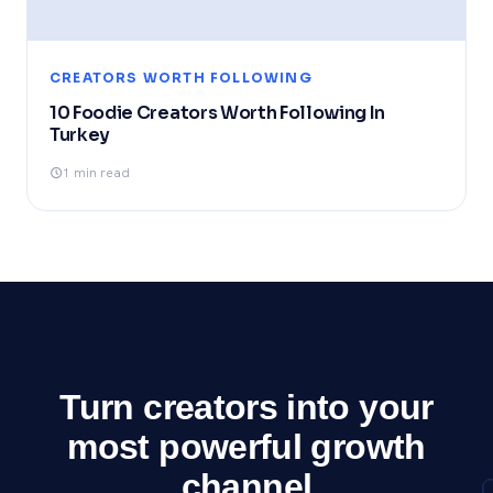
CREATORS WORTH FOLLOWING
10 Foodie Creators Worth Following In
Turkey
1 min read
Turn creators into your
most powerful growth
channel