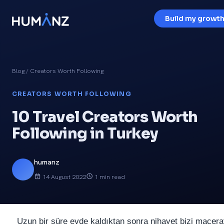
Build my growth
Blog
/ Creators Worth Following
CREATORS WORTH FOLLOWING
10 Travel Creators Worth
Following in Turkey
humanz
14 August 2022
1 min read
Uzun bir süre evde kaldıktan sonra nihayet bizi macer