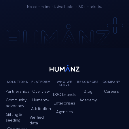
No commitment. Available in 30+ markets.
SOLUTIONS
PLATFORM
WHO WE
RESOURCES
COMPANY
SERVE
Partnerships
Overview
Blog
Careers
D2C brands
Community
Humanz+
Academy
Enterprises
advocacy
Attribution
Agencies
Gifting &
Verified
seeding
data
Campaigns