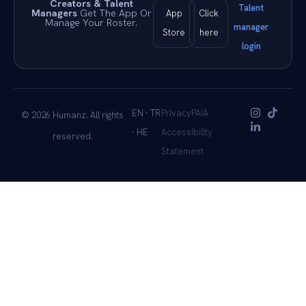
Creators & Talent
Talent
Managers
Get The App Or
App
Click
Manage Your Roster.
manager
Store
here
login
EN · TR
Privacy
PAIA
© 2026 Humanz. All rights
· HE
Accessibility
reserved.
Statement