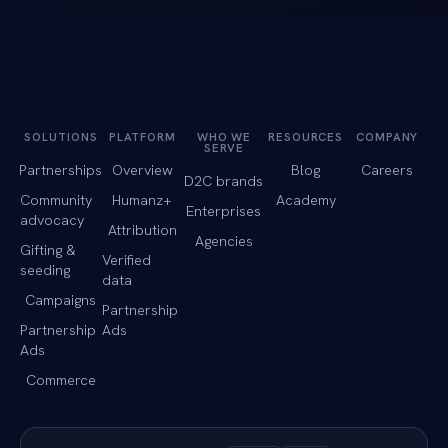
SOLUTIONS
PLATFORM
WHO WE
RESOURCES
COMPANY
SERVE
Partnerships
Overview
Blog
Careers
D2C brands
Community
Humanz+
Academy
Enterprises
advocacy
Attribution
Agencies
Gifting &
Verified
seeding
data
Campaigns
Partnership
Partnership
Ads
Ads
Commerce