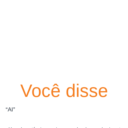
Você disse
“AI”