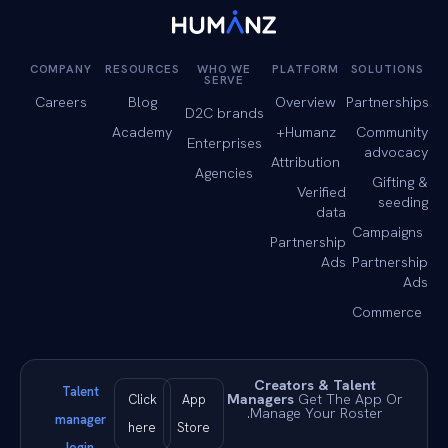
COMPANY
RESOURCES
WHO WE
PLATFORM
SOLUTIONS
SERVE
Careers
Blog
Overview
Partnerships
D2C brands
Academy
Humanz+
Community
Enterprises
advocacy
Attribution
Agencies
Gifting &
Verified
seeding
data
Campaigns
Partnership
Ads
Partnership
Ads
Commerce
Creators & Talent
Talent
Managers
Get The App Or
Click
App
Manage Your Roster.
manager
here
Store
login